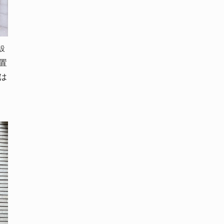
設
置
は