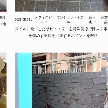
施設
オフィスビ
マンション・ホテ
個人
商業
2025.05.05
ル
ル
宅
設
り戻
タイルに発生したサビ・エフロを特殊洗浄で除去｜素
を傷めず美観を回復するポイントを解説