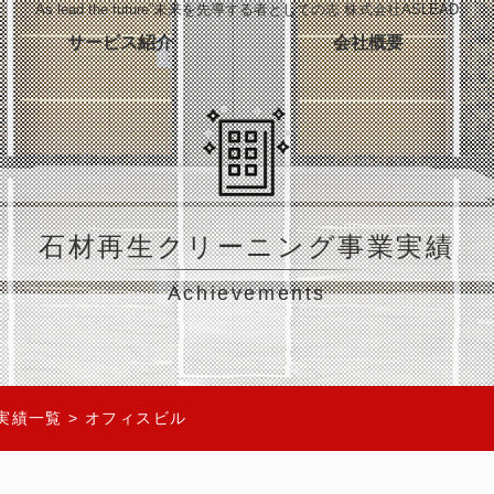
As lead the future”未来を先導する者としての志 株式会社ASLEAD
サービス紹介
会社概要
石材再生クリーニング事業実績
Achievements
実績一覧
>
オフィスビル